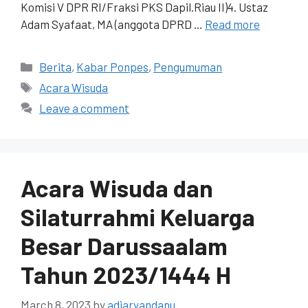
Komisi V DPR RI/Fraksi PKS Dapil.Riau II)4. Ustaz
Adam Syafaat, MA (anggota DPRD …
Read more
Berita
,
Kabar Ponpes
,
Pengumuman
Acara Wisuda
Leave a comment
Acara Wisuda dan
Silaturrahmi Keluarga
Besar Darussaalam
Tahun 2023/1444 H
March 8, 2023
by
adiaryandanu